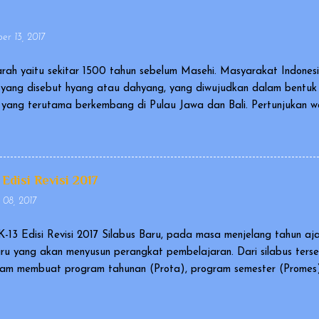
r 13, 2017
rah yaitu sekitar 1500 tahun sebelum Masehi. Masyarakat Indone
yang disebut hyang atau dahyang, yang diwujudkan dalam bentu
ia yang terutama berkembang di Pulau Jawa dan Bali. Pertunjukan
agai karya kebudayaan yang mengagumkan dalam bidang cerita n
al and Intangible Heritage of Humanity). Ada versi wayang yang 
gai wayang orang, dan ada pula wayang yang berupa sekumpulan b
iantaranya berupa wayang kulit atau wayang golek. Cerita yang 
 Edisi Revisi 2017
an Ramayana. Pertunjukan wayang disetiap negara memiliki tekni..
 08, 2017
K-13 Edisi Revisi 2017 Silabus Baru, pada masa menjelang tahun aj
uru yang akan menyusun perangkat pembelajaran. Dari silabus ters
am membuat program tahunan (Prota), program semester (Promes),
asi terhadap silabus yang dikeluarkan tahun 2016, maka direktorat
ahun 2017. Silabus SMP/MTs Kurikulum 2013 edisi Revisi 2017 ini d