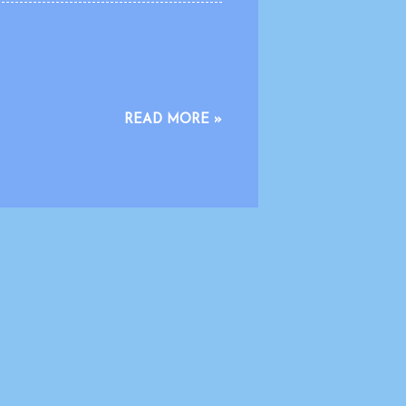
nyederhanaan format dimaksudkan
tansinya tidak berkurang, serta tetap
us ini dilakukan dengan prinsip
READ MORE »