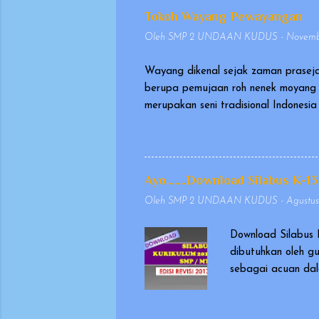
Tokoh Wayang Pewayangan
Oleh
SMP 2 UNDAAN KUDUS
-
Novembe
Wayang dikenal sejak zaman praseja
berupa pemujaan roh nenek moyang 
merupakan seni tradisional Indones
pada tanggal 7 November 2003, seb
sangat berharga (Masterpiece of Or
memakai kostum, yang dikenal seba
Wayang yang dimainkan dalang ini d
Ayo.......Download Silabus K-13
biasanya berasal dari Mahabharata d
Oleh
SMP 2 UNDAAN KUDUS
-
Agustus
Download Silabus 
dibutuhkan oleh g
sebagai acuan dal
masukan dan evalu
dikeluarkan pada t