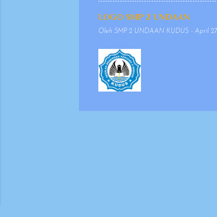
penulisan yang se
agar penyajiannya 
LOGO SMP 2 UNDAAN
mempertimbangkan 
Oleh
SMP 2 UNDAAN KUDUS
-
April 27
keselarasan antara