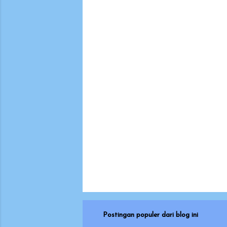
n
t
a
r
Postingan populer dari blog ini