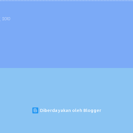
derhana sehingga mudah dipahami dan dilaksanakan oleh guru. Pe
lebih efisien, tidak terlalu banyak halaman namun lingkup dan subs
tata urutan (sequence) materi dan kompetensinya. Penyusunan silab
, 2010
 ide, desain, dan pelaksanaan kurikulum; mudah...
Diberdayakan oleh Blogger