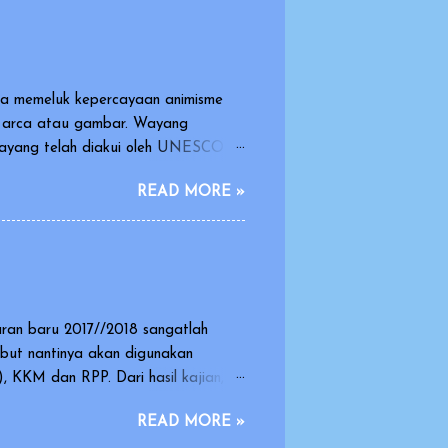
sia memeluk kepercayaan animisme
k arca atau gambar. Wayang
 wayang telah diakui oleh UNESCO
arasi dan warisan yang indah dan
READ MORE »
dimainkan oleh orang dengan
oneka yang dimainkan oleh dalang.
dikisahkan dalam pagelaran wayang
.
aran baru 2017//2018 sangatlah
ebut nantinya akan digunakan
 KKM dan RPP. Dari hasil kajian,
 membuat revisi silabus 2016 yang
READ MORE »
isusun dengan format dan penyajian/