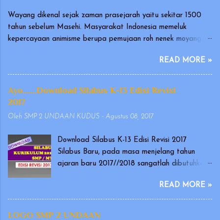
Wayang dikenal sejak zaman prasejarah yaitu sekitar 1500
tahun sebelum Masehi. Masyarakat Indonesia memeluk
kepercayaan animisme berupa pemujaan roh nenek moyang
yang disebut hyang atau dahyang, yang diwujudkan dalam
READ MORE »
bentuk arca atau gambar. Wayang merupakan seni tradisional
Indonesia yang terutama berkembang di Pulau Jawa dan Bali.
Pertunjukan wayang telah diakui oleh UNESCO pada
Ayo.......Download Silabus K-13 Edisi Revisi
tanggal 7 November 2003, sebagai karya kebudayaan yang
2017
mengagumkan dalam bidang cerita narasi dan warisan yang
Oleh
SMP 2 UNDAAN KUDUS
-
Agustus 08, 2017
indah dan sangat berharga (Masterpiece of Oral and
Intangible Heritage of Humanity). Ada versi wayang yang
Download Silabus K-13 Edisi Revisi 2017
dimainkan oleh orang dengan memakai kostum, yang dikenal
Silabus Baru, pada masa menjelang tahun
sebagai wayang orang, dan ada pula wayang yang berupa
ajaran baru 2017//2018 sangatlah dibutuhkan
sekumpulan boneka yang dimainkan oleh dalang. Wayang
oleh guru yang akan menyusun perangkat
yang dimainkan dalang ini diantaranya berupa wayang kulit
READ MORE »
pembelajaran. Dari silabus tersebut nantinya
atau wayang golek. Cerita yang dikisahkan dalam pagelaran
akan digunakan sebagai acuan dalam
wayang biasanya berasal dari Mahabharata dan Ramayana.
membuat program tahunan (Prota), program
LOGO SMP 2 UNDAAN
Pertunjukan wayang disetiap negara memiliki tekni...