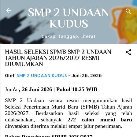
Langsung ke konten utama
SMP 2 UNDAAN
KUDUS
Cakap, Tanggap, Literat
HASIL SELEKSI SPMB SMP 2 UNDAAN
TAHUN AJARAN 2026/2027 RESMI
DIUMUMKAN
Oleh
SMP 2 UNDAAN KUDUS
-
Juni 26, 2026
Jum'at
, 26 Juni 2026 | Pukul 10.25 WIB
SMP 2 Undaan secara resmi mengumumkan hasil
Seleksi Penerimaan Murid Baru (SPMB) Tahun Ajaran
2026/2027. Berdasarkan hasil seleksi yang telah
dilaksanakan, sebanyak
272 calon murid baru
dinyatakan diterima melalui empat jalur penerimaan.
Rekap Penerimaan SPMB 2026/2027