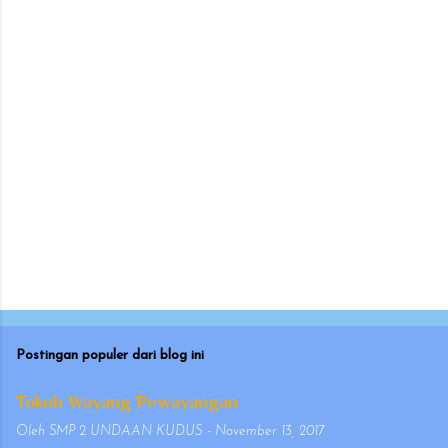
a
r
Postingan populer dari blog ini
Tokoh Wayang Pewayangan
Oleh
SMP 2 UNDAAN KUDUS
-
November 13, 2017