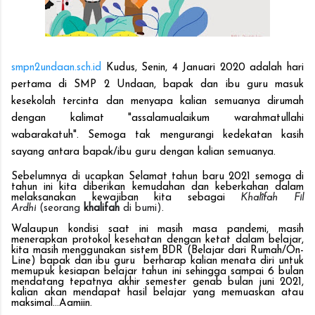
smpn2undaan.sch.id
Kudus, Senin, 4 Januari 2020 adalah hari
pertama di SMP 2 Undaan, bapak dan ibu guru masuk
kesekolah tercinta dan menyapa kalian semuanya dirumah
dengan kalimat "assalamualaikum warahmatullahi
wabarakatuh". Semoga tak mengurangi kedekatan kasih
sayang antara bapak/ibu guru dengan kalian semuanya.
Sebelumnya di ucapkan Selamat tahun baru 2021 semoga di
tahun ini kita diberikan kemudahan dan keberkahan dalam
melaksanakan kewajiban kita sebagai
Khalîfah
Fil
Ardhi
(seorang
khalifah
di bumi)
.
Walaupun kondisi saat ini masih masa pandemi, masih
menerapkan protokol kesehatan dengan ketat dalam belajar,
kita masih menggunakan sistem BDR (Belajar dari Rumah/On-
Line) bapak dan ibu guru berharap kalian menata diri untuk
memupuk kesiapan belajar tahun ini sehingga sampai 6 bulan
mendatang tepatnya akhir semester genab bulan juni 2021,
kalian akan mendapat hasil belajar yang memuaskan atau
maksimal…Aamiin.