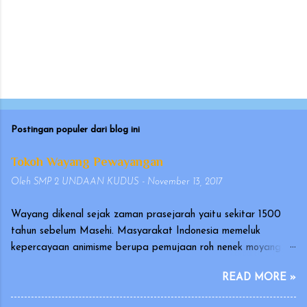
Postingan populer dari blog ini
Tokoh Wayang Pewayangan
Oleh
SMP 2 UNDAAN KUDUS
-
November 13, 2017
Wayang dikenal sejak zaman prasejarah yaitu sekitar 1500
tahun sebelum Masehi. Masyarakat Indonesia memeluk
kepercayaan animisme berupa pemujaan roh nenek moyang
yang disebut hyang atau dahyang, yang diwujudkan dalam
READ MORE »
bentuk arca atau gambar. Wayang merupakan seni tradisional
Indonesia yang terutama berkembang di Pulau Jawa dan Bali.