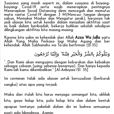
Suasana yang masih seperti ini, dalam suasana di bayang-
bayangi Covid-19 serta wajib menerapkan pentingnya
Menerapkan Social Distancing demi mencegah dan memutus
mata rantai Covid-19 dengan 3 M(Mencuci tangan dengan
sabun, Memakai Masker dan Mengatur jarak), harusnya tak
jadi alasan kita untuk kendor dalam menjalani aktifitas saat
ini baik dalam beribadah, bekerja bahkan sekolah sekalipun
dilingkungan aktifitas kita masing-masing.
Karena kita yakin ini kehendak dari Allah
Azza Wa Jalla
yaitu
Allah Yang Maha Perkasa lagi Maha Agung
dan ber
kehendak. Allah Subhanahu wa Ta’ala berfirman (21:35):
وَنَبْلُوكُمْ بِالشَّرِّ وَالْخَيْرِ فِتْنَةً ۖ وَإِلَيْنَا تُرْجَعُونَ
“…Dan Kami akan mengujimu dengan keburukan dan kebaikan
sebagai cobaan (yang sebenar-benarnya). Dan hanya kepada
Kami-lah kamu dikembalikan.” [Al-Anbiyaa’/21: 35]
Ini cerminan tidak ada alasan untuk bersuudzan (berburuk
sangka) atas apa yang terjadi.
Maka dari itulah kita harus menjaga semangat kita, akhlak
kita, gaya hidup kita, pola hidup kita dan dalam bentuk
apapun tentunya yakinlah dalam diri ini bahwa semuanya
pasti ada hikmahnya....Aamiin.