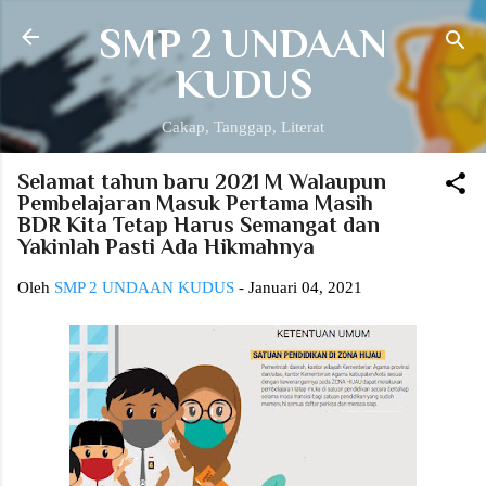
Langsung ke konten utama
SMP 2 UNDAAN
KUDUS
Cakap, Tanggap, Literat
Selamat tahun baru 2021 M Walaupun
Pembelajaran Masuk Pertama Masih
BDR Kita Tetap Harus Semangat dan
Yakinlah Pasti Ada Hikmahnya
Oleh
SMP 2 UNDAAN KUDUS
-
Januari 04, 2021