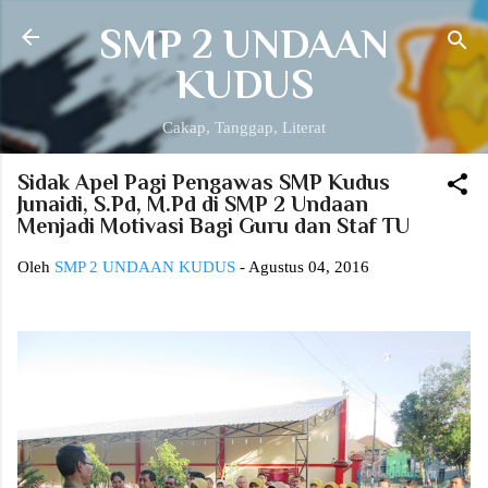
Langsung ke konten utama
SMP 2 UNDAAN
KUDUS
Cakap, Tanggap, Literat
Sidak Apel Pagi Pengawas SMP Kudus
Junaidi, S.Pd, M.Pd di SMP 2 Undaan
Menjadi Motivasi Bagi Guru dan Staf TU
Oleh
SMP 2 UNDAAN KUDUS
-
Agustus 04, 2016