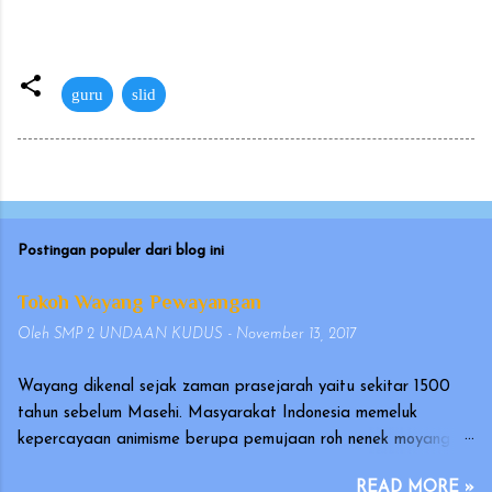
guru
slid
Postingan populer dari blog ini
Tokoh Wayang Pewayangan
Oleh
SMP 2 UNDAAN KUDUS
-
November 13, 2017
Wayang dikenal sejak zaman prasejarah yaitu sekitar 1500
tahun sebelum Masehi. Masyarakat Indonesia memeluk
kepercayaan animisme berupa pemujaan roh nenek moyang
yang disebut hyang atau dahyang, yang diwujudkan dalam
READ MORE »