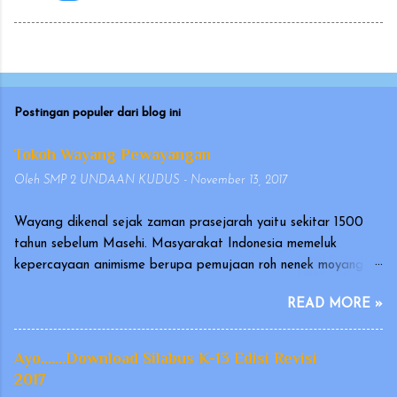
Postingan populer dari blog ini
Tokoh Wayang Pewayangan
Oleh
SMP 2 UNDAAN KUDUS
-
November 13, 2017
Wayang dikenal sejak zaman prasejarah yaitu sekitar 1500
tahun sebelum Masehi. Masyarakat Indonesia memeluk
kepercayaan animisme berupa pemujaan roh nenek moyang
yang disebut hyang atau dahyang, yang diwujudkan dalam
READ MORE »
bentuk arca atau gambar. Wayang merupakan seni tradisional
Indonesia yang terutama berkembang di Pulau Jawa dan Bali.
Pertunjukan wayang telah diakui oleh UNESCO pada
Ayo.......Download Silabus K-13 Edisi Revisi
tanggal 7 November 2003, sebagai karya kebudayaan yang
2017
mengagumkan dalam bidang cerita narasi dan warisan yang