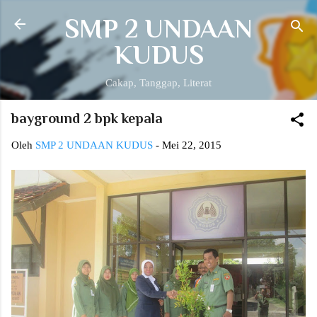
Langsung ke konten utama
SMP 2 UNDAAN
KUDUS
Cakap, Tanggap, Literat
bayground 2 bpk kepala
Oleh
SMP 2 UNDAAN KUDUS
-
Mei 22, 2015