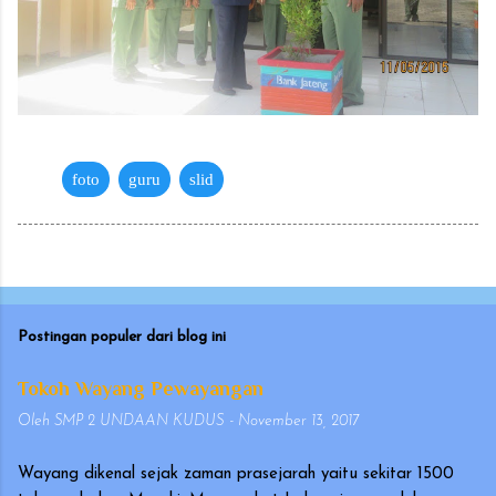
foto
guru
slid
Postingan populer dari blog ini
Tokoh Wayang Pewayangan
Oleh
SMP 2 UNDAAN KUDUS
-
November 13, 2017
Wayang dikenal sejak zaman prasejarah yaitu sekitar 1500