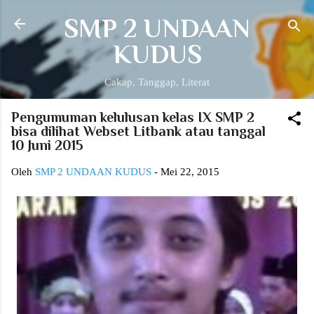
Langsung ke konten utama
SMP 2 UNDAAN
KUDUS
Cakap, Tanggap, Literat
Pengumuman kelulusan kelas IX SMP 2
bisa dilihat Webset Litbank atau tanggal
10 Juni 2015
Oleh
SMP 2 UNDAAN KUDUS
-
Mei 22, 2015