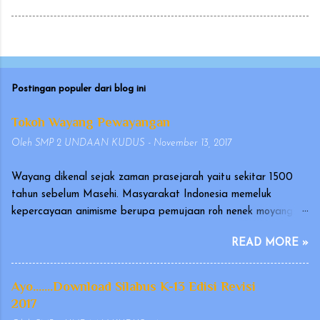
Postingan populer dari blog ini
Tokoh Wayang Pewayangan
Oleh
SMP 2 UNDAAN KUDUS
-
November 13, 2017
Wayang dikenal sejak zaman prasejarah yaitu sekitar 1500
tahun sebelum Masehi. Masyarakat Indonesia memeluk
kepercayaan animisme berupa pemujaan roh nenek moyang
yang disebut hyang atau dahyang, yang diwujudkan dalam
READ MORE »
bentuk arca atau gambar. Wayang merupakan seni tradisional
Indonesia yang terutama berkembang di Pulau Jawa dan Bali.
Pertunjukan wayang telah diakui oleh UNESCO pada
Ayo.......Download Silabus K-13 Edisi Revisi
tanggal 7 November 2003, sebagai karya kebudayaan yang
2017
mengagumkan dalam bidang cerita narasi dan warisan yang