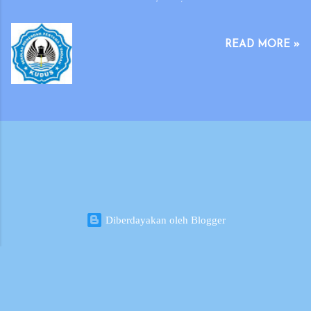
kajian, masukan dan evaluasi terhadap silabus
yang dikeluarkan tahun 2016, maka direktorat
membuat revisi silabus 2016 yang dikeluarkan
READ MORE »
pada tahun 2017. Silabus SMP/MTs Kurikulum
2013 edisi Revisi 2017 ini disusun dengan
format dan penyajian/ penulisan yang
sederhana sehingga mudah dipahami dan
dilaksanakan oleh guru. Penyederhanaan
format dimaksudkan agar penyajiannya lebih
efisien, tidak terlalu banyak halaman namun
lingkup dan substansinya tidak berkurang,
serta tetap mempertimbangkan tata urutan
(sequence) materi dan kompetensinya.
Diberdayakan oleh Blogger
Penyusunan silabus ini dilakukan dengan prinsip
keselarasan antara ide, desain, dan
pelaksanaan kurikulum; mudah...