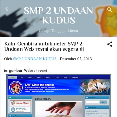
Langsung ke konten utama
SMP 2 UNDAAN
KUDUS
Cakap, Tanggap, Literat
Kabr Gembira untuk neter SMP 2
Undaan Web resmi akan segera di
Oleh
SMP 2 UNDAAN KUDUS
-
Desember 07, 2013
ini gambar Webset resmi