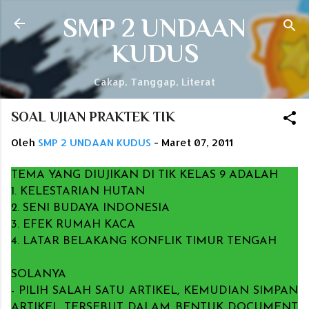
Langsung ke konten utama
SMP 2 UNDAAN
KUDUS
Cakap, Tanggap, Literat
SOAL UJIAN PRAKTEK TIK
Oleh
SMP 2 UNDAAN KUDUS
-
Maret 07, 2011
TEMA YANG DIUJIKAN DI TIK KELAS 9 ADALAH
1. KELESTARIAN HUTAN
2. SENI BUDAYA INDONESIA
3. EFEK RUMAH KACA
4. LATAR BELAKANG KONFLIK TIMUR TENGAH
SOLANYA
- PILIH SALAH SATU ARTIKEL, KEMUDIAN SIMPAN
ARTIKEL TERSEBUT DALAM BENTUK DOCUMENT