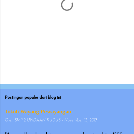
r
Postingan populer dari blog ini
Tokoh Wayang Pewayangan
Oleh
SMP 2 UNDAAN KUDUS
-
November 13, 2017