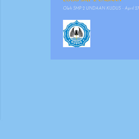
mempertimbangkan 
Oleh
SMP 2 UNDAAN KUDUS
-
April 27
keselarasan antara