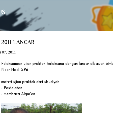
Langsung ke konten utama
US
 2011 LANCAR
t 07, 2011
Pelaksanaan ujian praktek terlaksana dengan lancar dibawah bimbi
Noor Hadi S.Pd
materi ujian praktek dari ubudiyah
- Pasholatan
- membaca Alqur'an