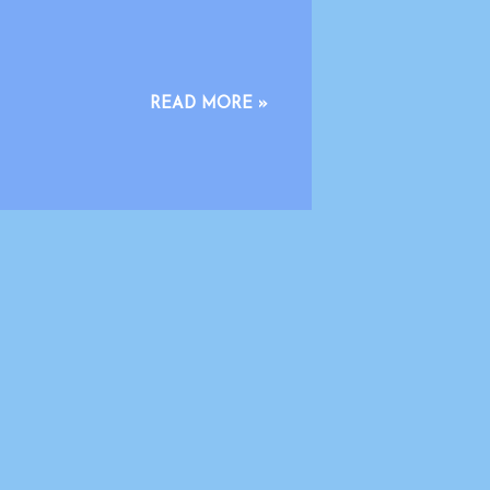
us ini dilakukan dengan prinsip
READ MORE »