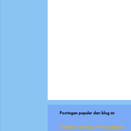
t
a
r
Postingan populer dari blog ini
Tokoh Wayang Pewayangan