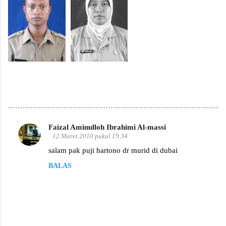
Faizal Aminulloh Ibrahimi Al-massi
K
12 Maret 2010 pukul 19.34
o
salam pak puji hartono dr murid di dubai
m
BALAS
e
n
t
a