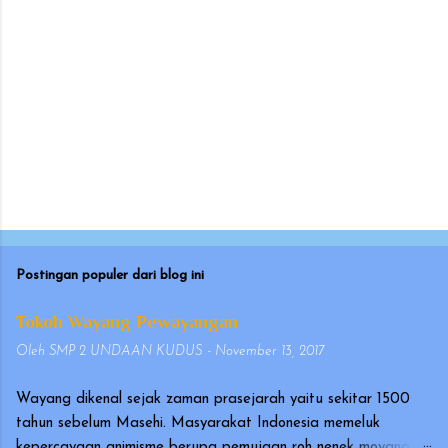
r
P
o
s
t
Postingan populer dari blog ini
i
n
Tokoh Wayang Pewayangan
g
K
Oleh
SMP 2 UNDAAN KUDUS
-
November 13, 2017
o
m
e
Wayang dikenal sejak zaman prasejarah yaitu sekitar 1500
n
tahun sebelum Masehi. Masyarakat Indonesia memeluk
t
a
kepercayaan animisme berupa pemujaan roh nenek moyang