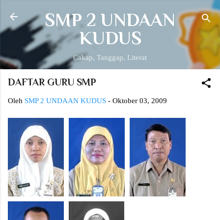
Langsung ke konten utama
SMP 2 UNDAAN
KUDUS
Cakap, Tanggap, Literat
DAFTAR GURU SMP
Oleh
SMP 2 UNDAAN KUDUS
-
Oktober 03, 2009