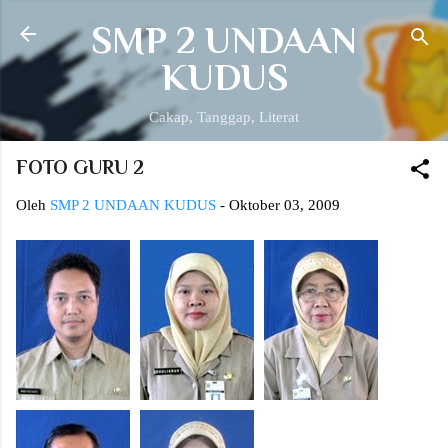
Langsung ke konten utama
SMP 2 UNDAAN
KUDUS
Cakap, Tanggap, Literat
FOTO GURU 2
Oleh
SMP 2 UNDAAN KUDUS
-
Oktober 03, 2009