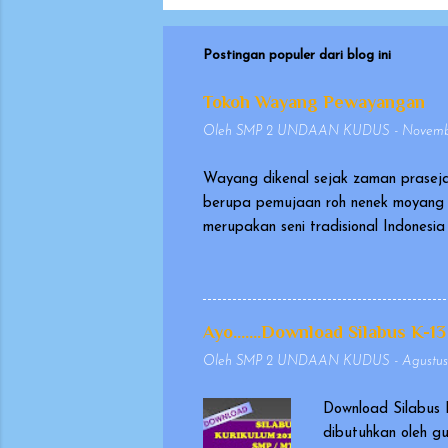
Postingan populer dari blog ini
Tokoh Wayang Pewayangan
Oleh
SMP 2 UNDAAN KUDUS
-
Novembe
Wayang dikenal sejak zaman praseja
berupa pemujaan roh nenek moyang 
merupakan seni tradisional Indones
pada tanggal 7 November 2003, seb
sangat berharga (Masterpiece of Or
memakai kostum, yang dikenal seba
Wayang yang dimainkan dalang ini d
Ayo.......Download Silabus K-13
biasanya berasal dari Mahabharata d
Oleh
SMP 2 UNDAAN KUDUS
-
Agustus
Download Silabus 
dibutuhkan oleh g