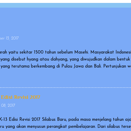
r 13, 2017
rah yaitu sekitar 1500 tahun sebelum Masehi. Masyarakat Indone
yang disebut hyang atau dahyang, yang diwujudkan dalam bentu
ia yang terutama berkembang di Pulau Jawa dan Bali. Pertunjukan
agai karya kebudayaan yang mengagumkan dalam bidang cerita n
al and Intangible Heritage of Humanity). Ada versi wayang yang 
gai wayang orang, dan ada pula wayang yang berupa sekumpulan b
iantaranya berupa wayang kulit atau wayang golek. Cerita yang 
 Edisi Revisi 2017
an Ramayana. Pertunjukan wayang disetiap negara memiliki tekni..
 08, 2017
K-13 Edisi Revisi 2017 Silabus Baru, pada masa menjelang tahun aj
uru yang akan menyusun perangkat pembelajaran. Dari silabus ters