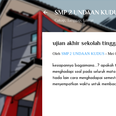
SMP 2 UNDAAN KUD
Cakap, Tanggap, Literat
ujian akhir sekolah ting
Oleh
SMP 2 UNDAAN KUDUS
-
Mei 
kesiapannya bagaimana....? apakah
menghadapi soal pada seluruh mata
tiada lain cara menghadapai semes
menyempatkan waktu untuk membaca 
K