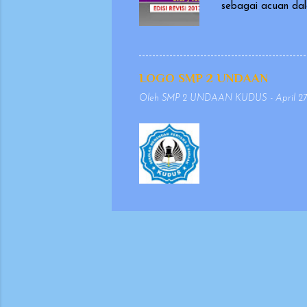
sebagai acuan dal
masukan dan evalu
dikeluarkan pada t
penulisan yang se
agar penyajiannya 
LOGO SMP 2 UNDAAN
mempertimbangkan 
Oleh
SMP 2 UNDAAN KUDUS
-
April 27
keselarasan antara