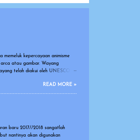
sia memeluk kepercayaan animisme
k arca atau gambar. Wayang
 wayang telah diakui oleh UNESCO
arasi dan warisan yang indah dan
READ MORE »
dimainkan oleh orang dengan
oneka yang dimainkan oleh dalang.
dikisahkan dalam pagelaran wayang
.
aran baru 2017//2018 sangatlah
ebut nantinya akan digunakan