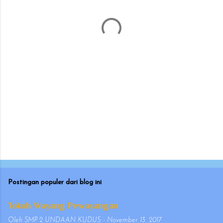
t
a
r
Postingan populer dari blog ini
Tokoh Wayang Pewayangan
Oleh
SMP 2 UNDAAN KUDUS
-
November 13, 2017