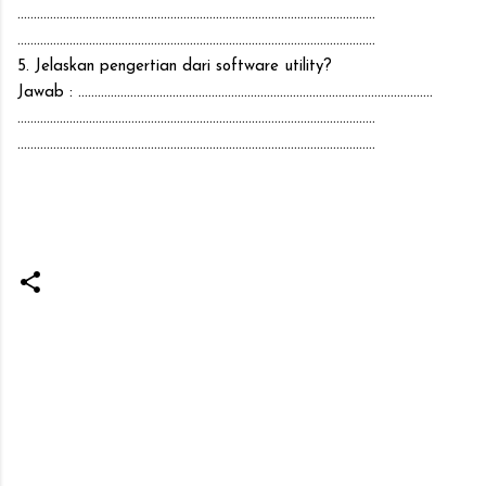
..............................................................................................................
..............................................................................................................
5. Jelaskan pengertian dari software utility?
Jawab : .............................................................................................................
..............................................................................................................
..............................................................................................................
K
o
m
e
n