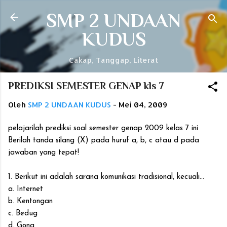
Langsung ke konten utama
SMP 2 UNDAAN
KUDUS
Cakap, Tanggap, Literat
PREDIKSI SEMESTER GENAP kls 7
Oleh
SMP 2 UNDAAN KUDUS
-
Mei 04, 2009
pelajarilah prediksi soal semester genap 2009 kelas 7 ini
Berilah tanda silang (X) pada huruf a, b, c atau d pada
jawaban yang tepat!
1. Berikut ini adalah sarana komunikasi tradisional, kecuali...
a. Internet
b. Kentongan
c. Bedug
d. Gong