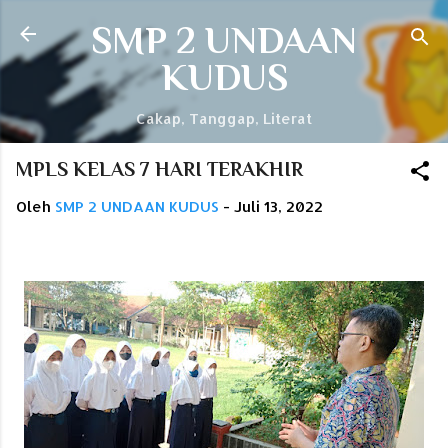
Langsung ke konten utama
SMP 2 UNDAAN
KUDUS
Cakap, Tanggap, Literat
MPLS KELAS 7 HARI TERAKHIR
Oleh
SMP 2 UNDAAN KUDUS
-
Juli 13, 2022