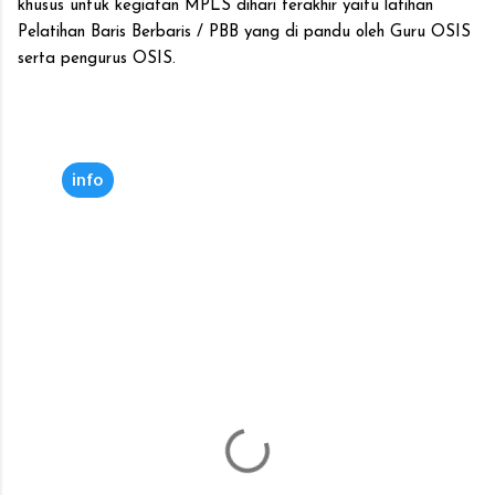
khusus untuk kegiatan MPLS dihari terakhir yaitu latihan
Pelatihan Baris Berbaris / PBB yang di pandu oleh Guru OSIS
serta pengurus OSIS.
info
K
o
m
e
n
t
a
r