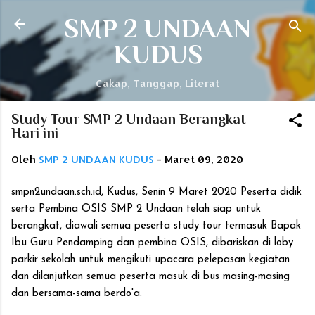
Langsung ke konten utama
SMP 2 UNDAAN
KUDUS
Cakap, Tanggap, Literat
Study Tour SMP 2 Undaan Berangkat
Hari ini
Oleh
SMP 2 UNDAAN KUDUS
-
Maret 09, 2020
smpn2undaan.sch.id, Kudus, Senin 9 Maret 2020 Peserta didik
serta Pembina OSIS SMP 2 Undaan telah siap untuk
berangkat, diawali semua peserta study tour termasuk Bapak
Ibu Guru Pendamping dan pembina OSIS, dibariskan di loby
parkir sekolah untuk mengikuti upacara pelepasan kegiatan
dan dilanjutkan semua peserta masuk di bus masing-masing
dan bersama-sama berdo'a.