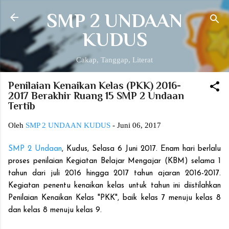
Langsung ke konten utama
SMP 2 UNDAAN
KUDUS
Cakap, Tanggap, Literat
Penilaian Kenaikan Kelas (PKK) 2016-
2017 Berakhir Ruang 15 SMP 2 Undaan
Tertib
Oleh
SMP 2 UNDAAN KUDUS
-
Juni 06, 2017
SMP 2 Undaan
, Kudus, Selasa 6 Juni 2017. Enam hari berlalu
proses penilaian Kegiatan Belajar Mengajar (KBM) selama 1
tahun dari juli 2016 hingga 2017 tahun ajaran 2016-2017.
Kegiatan penentu kenaikan kelas untuk tahun ini diistilahkan
Penilaian Kenaikan Kelas "PKK", baik kelas 7 menuju kelas 8
dan kelas 8 menuju kelas 9.