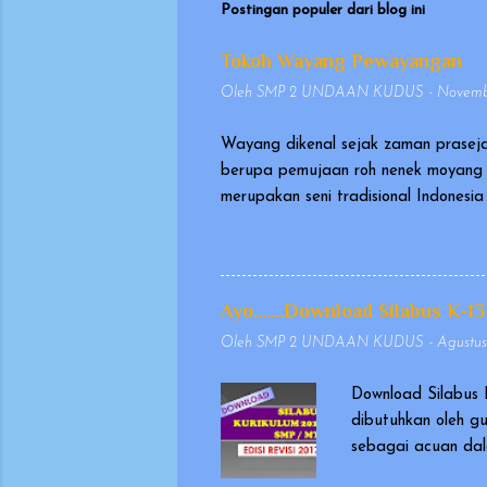
Postingan populer dari blog ini
Tokoh Wayang Pewayangan
Oleh
SMP 2 UNDAAN KUDUS
-
Novembe
Wayang dikenal sejak zaman praseja
berupa pemujaan roh nenek moyang 
merupakan seni tradisional Indones
pada tanggal 7 November 2003, seb
sangat berharga (Masterpiece of Or
memakai kostum, yang dikenal seba
Wayang yang dimainkan dalang ini d
Ayo.......Download Silabus K-13
biasanya berasal dari Mahabharata d
Oleh
SMP 2 UNDAAN KUDUS
-
Agustus
Download Silabus 
dibutuhkan oleh g
sebagai acuan dal
masukan dan evalu