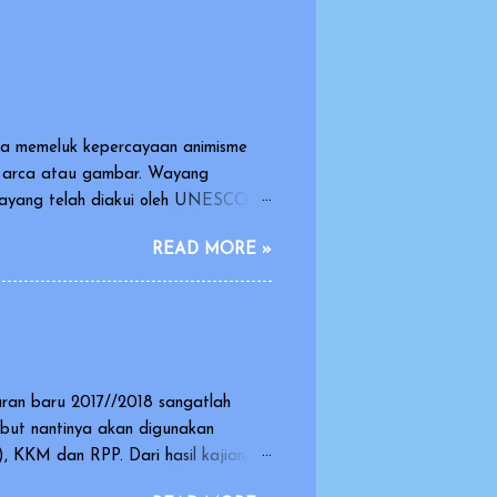
sia memeluk kepercayaan animisme
k arca atau gambar. Wayang
 wayang telah diakui oleh UNESCO
arasi dan warisan yang indah dan
READ MORE »
dimainkan oleh orang dengan
oneka yang dimainkan oleh dalang.
dikisahkan dalam pagelaran wayang
.
aran baru 2017//2018 sangatlah
ebut nantinya akan digunakan
 KKM dan RPP. Dari hasil kajian,
 membuat revisi silabus 2016 yang