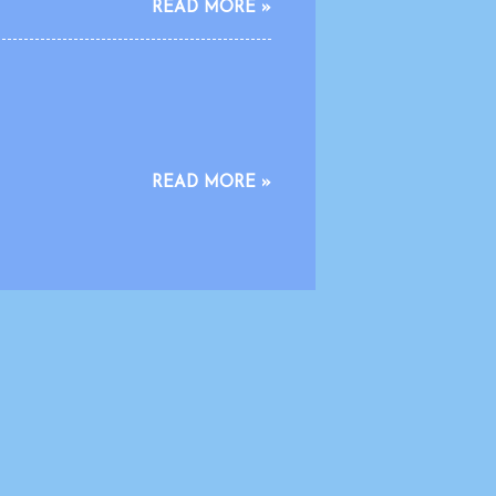
READ MORE »
isusun dengan format dan penyajian/
nyederhanaan format dimaksudkan
tansinya tidak berkurang, serta tetap
us ini dilakukan dengan prinsip
READ MORE »