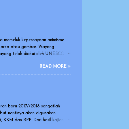
sia memeluk kepercayaan animisme
k arca atau gambar. Wayang
 wayang telah diakui oleh UNESCO
arasi dan warisan yang indah dan
READ MORE »
dimainkan oleh orang dengan
oneka yang dimainkan oleh dalang.
dikisahkan dalam pagelaran wayang
.
aran baru 2017//2018 sangatlah
ebut nantinya akan digunakan
 KKM dan RPP. Dari hasil kajian,
 membuat revisi silabus 2016 yang