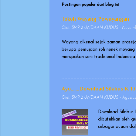
Postingan populer dari blog ini
Tokoh Wayang Pewayangan
Oleh
SMP 2 UNDAAN KUDUS
-
Novembe
Wayang dikenal sejak zaman praseja
berupa pemujaan roh nenek moyang 
merupakan seni tradisional Indones
pada tanggal 7 November 2003, seb
sangat berharga (Masterpiece of Or
memakai kostum, yang dikenal seba
Wayang yang dimainkan dalang ini d
Ayo.......Download Silabus K-13
biasanya berasal dari Mahabharata d
Oleh
SMP 2 UNDAAN KUDUS
-
Agustus
Download Silabus 
dibutuhkan oleh g
sebagai acuan dal
masukan dan evalu