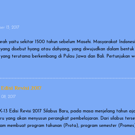
r 13, 2017
rah yaitu sekitar 1500 tahun sebelum Masehi. Masyarakat Indone
yang disebut hyang atau dahyang, yang diwujudkan dalam bentu
ia yang terutama berkembang di Pulau Jawa dan Bali. Pertunjukan
agai karya kebudayaan yang mengagumkan dalam bidang cerita n
al and Intangible Heritage of Humanity). Ada versi wayang yang 
gai wayang orang, dan ada pula wayang yang berupa sekumpulan b
iantaranya berupa wayang kulit atau wayang golek. Cerita yang 
 Edisi Revisi 2017
an Ramayana. Pertunjukan wayang disetiap negara memiliki tekni..
 08, 2017
K-13 Edisi Revisi 2017 Silabus Baru, pada masa menjelang tahun aj
uru yang akan menyusun perangkat pembelajaran. Dari silabus ters
am membuat program tahunan (Prota), program semester (Promes),
asi terhadap silabus yang dikeluarkan tahun 2016, maka direktorat