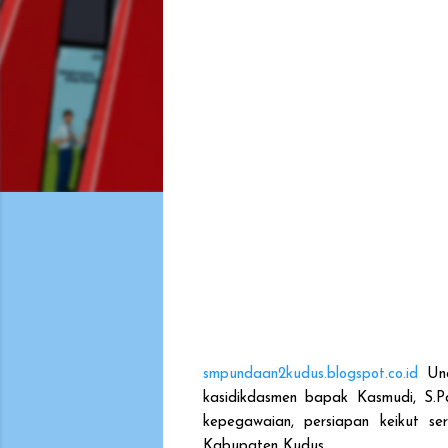
smpundaan2kudus.blogspot.co.id
Und
kasidikdasmen bapak Kasmudi, S.
kepegawaian, persiapan keikut 
Kabupaten Kudus.