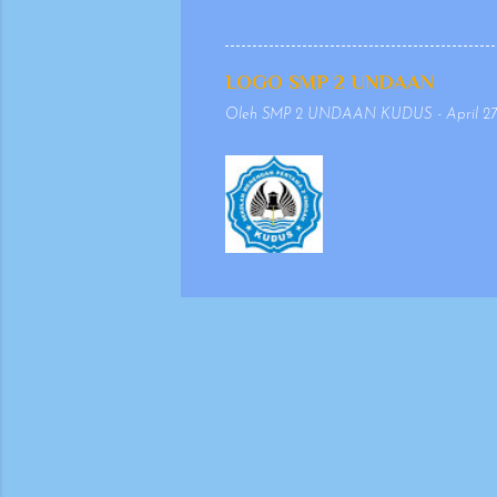
dikeluarkan pada t
penulisan yang se
agar penyajiannya 
LOGO SMP 2 UNDAAN
mempertimbangkan 
Oleh
SMP 2 UNDAAN KUDUS
-
April 27
keselarasan antara