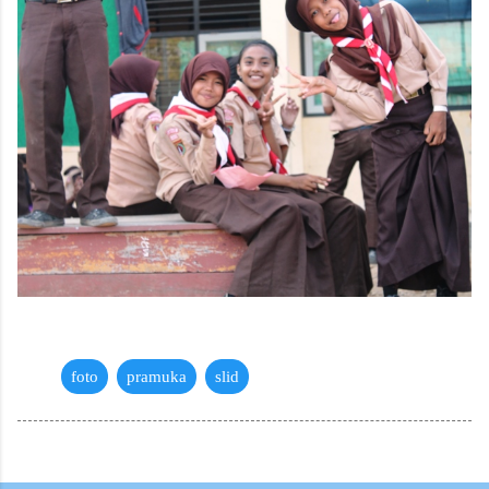
foto
pramuka
slid