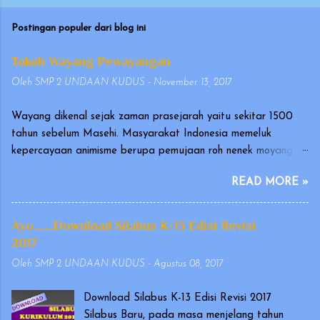
Postingan populer dari blog ini
Tokoh Wayang Pewayangan
Oleh
SMP 2 UNDAAN KUDUS
-
November 13, 2017
Wayang dikenal sejak zaman prasejarah yaitu sekitar 1500
tahun sebelum Masehi. Masyarakat Indonesia memeluk
kepercayaan animisme berupa pemujaan roh nenek moyang
yang disebut hyang atau dahyang, yang diwujudkan dalam
READ MORE »
bentuk arca atau gambar. Wayang merupakan seni tradisional
Indonesia yang terutama berkembang di Pulau Jawa dan Bali.
Pertunjukan wayang telah diakui oleh UNESCO pada
Ayo.......Download Silabus K-13 Edisi Revisi
tanggal 7 November 2003, sebagai karya kebudayaan yang
2017
mengagumkan dalam bidang cerita narasi dan warisan yang
Oleh
SMP 2 UNDAAN KUDUS
-
Agustus 08, 2017
indah dan sangat berharga (Masterpiece of Oral and
Intangible Heritage of Humanity). Ada versi wayang yang
Download Silabus K-13 Edisi Revisi 2017
dimainkan oleh orang dengan memakai kostum, yang dikenal
Silabus Baru, pada masa menjelang tahun