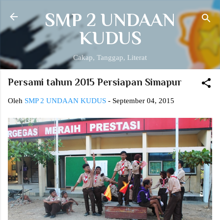
Langsung ke konten utama
SMP 2 UNDAAN
KUDUS
Cakap, Tanggap, Literat
Persami tahun 2015 Persiapan Simapur
Oleh
SMP 2 UNDAAN KUDUS
-
September 04, 2015