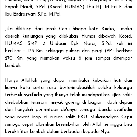
Bapak Nardi, S.Pd, (Koord. HUMAS) Ibu Hj. Tri Eri P. dan
Ibu Endraswati S.Pd, M.Pd.
Jika dihitung dari jarak Cepu hingga kota Kudus, maka
daerah kunjungan yang dilakukan Humas dibawah Koord.
HUMAS SMP 2 Undaan Bpk Nardi, S.Pd, kali ini
berkisar
+
135 Km. sehingga pulang dan pergi (PP) berkisar
270 Km. yang memakan waktu 8 jam sampai ditempat
kembali.
Hanya Allahlah yang dapat membalas kebaikan hati dan
hanya kata serta rasa berterimakasihlah selaku keluarga
terbesuk syaifudin yang ibunya telah mendapatkan ujian sakit
disebabkan tersiram minyak goreng di bagian tubuh depan
dan hanyalah permintaan do'anya semoga ibunda syaifudin
yang rawat inap di rumah sakit PKU Muhamadiyah Cepu
semoga cepet diberikan kesembuhan oleh Allah sehingga bisa
beraktifitas kembali dalam beribadah kepada-Nya.