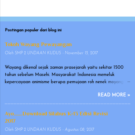
Postingan populer dari blog ini
Tokoh Wayang Pewayangan
Oleh
SMP 2 UNDAAN KUDUS
-
November 13, 2017
Wayang dikenal sejak zaman prasejarah yaitu sekitar 1500
tahun sebelum Masehi. Masyarakat Indonesia memeluk
kepercayaan animisme berupa pemujaan roh nenek moyang
yang disebut hyang atau dahyang, yang diwujudkan dalam
READ MORE »
bentuk arca atau gambar. Wayang merupakan seni tradisional
Indonesia yang terutama berkembang di Pulau Jawa dan Bali.
Pertunjukan wayang telah diakui oleh UNESCO pada
Ayo.......Download Silabus K-13 Edisi Revisi
tanggal 7 November 2003, sebagai karya kebudayaan yang
2017
mengagumkan dalam bidang cerita narasi dan warisan yang
Oleh
SMP 2 UNDAAN KUDUS
-
Agustus 08, 2017
indah dan sangat berharga (Masterpiece of Oral and