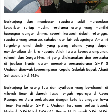
Berkunjung dan membesuk saudara sakit merupakan
kewajiban setiap muslim, terutama orang yang memiliki
hubungan dengan dirinya, seperti kerabat dekat, tetangga,
saudara yang senasab, sahabat dan lain sebagainya. Amal ini
tergolong amal shalih yang paling utama yang dapat
mendekatkan diri kita kepada Allah Ta’ala, kepada ampunan,
rahmat dan Surga-Nya. ini yang dilaksanakan dan berusaha
di jadikan tradisi dalam membina persaudaraan SMP 2
Undaan dibawah kepemimpinan Kepala Sekolah Bapak Ahadi
Setiawan, S.Pd, M.Pd.
Berkunjung ke orang tua dari syaifudin yang beralamat di
wilayah timur di daerah Jawa Tengah tepatnya di Cepu
Kabupaten Blora berbatasan dengan kota Bojonegoro Jawa
Timur. Perwakilan SMP 2 Undaan terutama beliau Bapak
Nurhadi, S.Pd.M.Pd, (WAKA), Bapak H. Nuryadi, S.Pd, M.Pd,