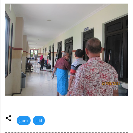
guru
slid