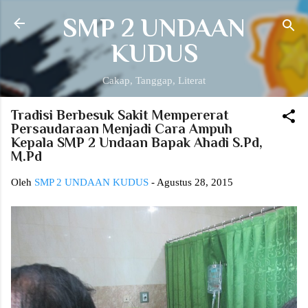
Langsung ke konten utama
SMP 2 UNDAAN
KUDUS
Cakap, Tanggap, Literat
Tradisi Berbesuk Sakit Mempererat
Persaudaraan Menjadi Cara Ampuh
Kepala SMP 2 Undaan Bapak Ahadi S.Pd,
M.Pd
Oleh
SMP 2 UNDAAN KUDUS
-
Agustus 28, 2015