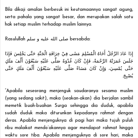
Bila dikaji amalan berbesuk ini keutamaannya sangat agung,
serta pahala yang sangat besar, dan merupakan salah satu
hak setiap muslim terhadap muslim lainnya.
Rasulullah صلى الله عليه و سلم bersabda:
إِذَا عَادَ الرَّجُلُ أَخَاهُ الْمُسْلِمَ مَشَى فِيْ خِرَافَةِ الْجَنَّةِ حَتَّى يَجْلِسَ فَإِذَا
جَلَسَ غَمَرَتْهُ الرَّحْمَةُ، فَإِنْ كَانَ غُدْوَةً صَلَّى عَلَيْهِ سَبْعُوْنَ أَلْفَ مَلَكٍ
حَتَّى يُمْسِيَ، وَإِنْ كَانَ مَسَاءً صَلَّى عَلَيْهِ سَبْعُوْنَ أَلْفَ مَلَكٍ حَتَّى
يُصْبِحَ.
“Apabila seseorang menjenguk saudaranya sesama muslim
(yang sedang sakit), maka (seakan-akan) dia berjalan sambil
memetik buah-buahan Surga sehingga dia duduk, apabila
sudah duduk maka diturunkan kepadanya rahmat dengan
deras. Apabila menjenguknya di pagi hari maka tujuh puluh
ribu malaikat mendo’akannya agar mendapat rahmat hingga
waktu sore tiba. Apabila menjenguknya di sore hari, maka