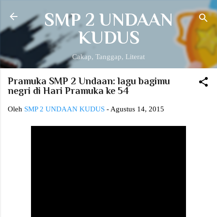
Langsung ke konten utama
SMP 2 UNDAAN
KUDUS
Cakap, Tanggap, Literat
Pramuka SMP 2 Undaan: lagu bagimu
negri di Hari Pramuka ke 54
Oleh
SMP 2 UNDAAN KUDUS
-
Agustus 14, 2015