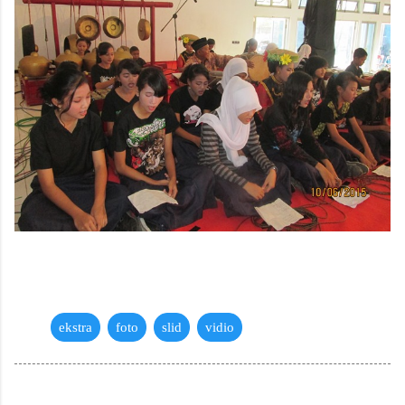
ekstra
foto
slid
vidio