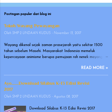
Postingan populer dari blog ini
Tokoh Wayang Pewayangan
Oleh
SMP 2 UNDAAN KUDUS
-
November 13, 2017
Wayang dikenal sejak zaman prasejarah yaitu sekitar 1500
tahun sebelum Masehi. Masyarakat Indonesia memeluk
kepercayaan animisme berupa pemujaan roh nenek moyang
yang disebut hyang atau dahyang, yang diwujudkan dalam
READ MORE »
bentuk arca atau gambar. Wayang merupakan seni tradisional
Indonesia yang terutama berkembang di Pulau Jawa dan Bali.
Pertunjukan wayang telah diakui oleh UNESCO pada
Ayo.......Download Silabus K-13 Edisi Revisi
tanggal 7 November 2003, sebagai karya kebudayaan yang
2017
mengagumkan dalam bidang cerita narasi dan warisan yang
Oleh
SMP 2 UNDAAN KUDUS
-
Agustus 08, 2017
indah dan sangat berharga (Masterpiece of Oral and
Intangible Heritage of Humanity). Ada versi wayang yang
Download Silabus K-13 Edisi Revisi 2017
dimainkan oleh orang dengan memakai kostum, yang dikenal