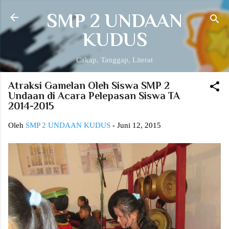
Langsung ke konten utama
SMP 2 UNDAAN
KUDUS
Cakap, Tanggap, Literat
Atraksi Gamelan Oleh Siswa SMP 2
Undaan di Acara Pelepasan Siswa TA
2014-2015
Oleh
SMP 2 UNDAAN KUDUS
-
Juni 12, 2015