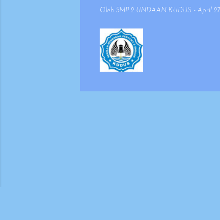
mempertimbangkan 
Oleh
SMP 2 UNDAAN KUDUS
-
April 27
keselarasan antara