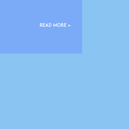
us ini dilakukan dengan prinsip
READ MORE »