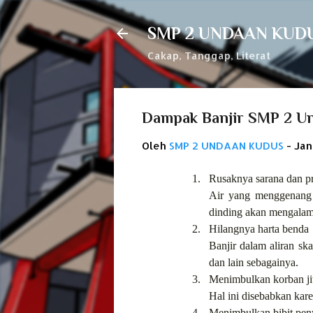
SMP 2 UNDAAN KUD
Cakap, Tanggap, Literat
Dampak Banjir SMP 2 U
Oleh
SMP 2 UNDAAN KUDUS
-
Jan
1.
Rusaknya sarana dan p
Air yang menggenang 
dinding akan mengalami
2.
Hilangnya harta benda
Banjir dalam aliran sk
dan lain sebagainya.
3.
Menimbulkan korban j
Hal ini disebabkan kare
4.
Menimbulkan bibit pen