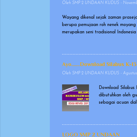
Oleh
SMP 2 UNDAAN KUDUS
-
Novembe
Wayang dikenal sejak zaman praseja
berupa pemujaan roh nenek moyang 
merupakan seni tradisional Indones
pada tanggal 7 November 2003, seb
sangat berharga (Masterpiece of Or
memakai kostum, yang dikenal seba
Wayang yang dimainkan dalang ini d
Ayo.......Download Silabus K-13
biasanya berasal dari Mahabharata d
Oleh
SMP 2 UNDAAN KUDUS
-
Agustus
Download Silabus 
dibutuhkan oleh g
sebagai acuan dal
masukan dan evalu
dikeluarkan pada t
penulisan yang se
agar penyajiannya 
LOGO SMP 2 UNDAAN