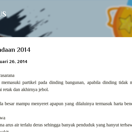
Langsung ke konten utama
US
ndaan 2014
uari 26, 2014
rasarana
memasuki partikel pada dinding bangunan, apabila dinding tida
 retak dan akhirnya jebol.
ala besar mampu menyeret apapun yang dilaluinya termasuk harta benda
iwa
na arus air terlalu deras sehingga banyak penduduk yang hanyut terbaw
yakit