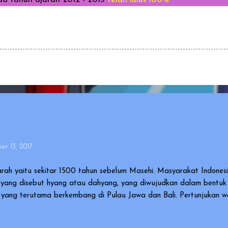
r 13, 2017
rah yaitu sekitar 1500 tahun sebelum Masehi. Masyarakat Indone
yang disebut hyang atau dahyang, yang diwujudkan dalam bentu
ia yang terutama berkembang di Pulau Jawa dan Bali. Pertunjukan
agai karya kebudayaan yang mengagumkan dalam bidang cerita n
al and Intangible Heritage of Humanity). Ada versi wayang yang 