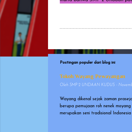
Postingan populer dari blog ini
Tokoh Wayang Pewayangan
Oleh
SMP 2 UNDAAN KUDUS
-
Novembe
Wayang dikenal sejak zaman praseja
berupa pemujaan roh nenek moyang 
merupakan seni tradisional Indones
pada tanggal 7 November 2003, seb
sangat berharga (Masterpiece of Or