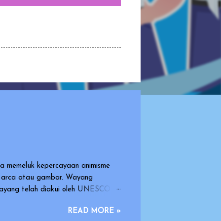
sia memeluk kepercayaan animisme
k arca atau gambar. Wayang
 wayang telah diakui oleh UNESCO
arasi dan warisan yang indah dan
READ MORE »
dimainkan oleh orang dengan