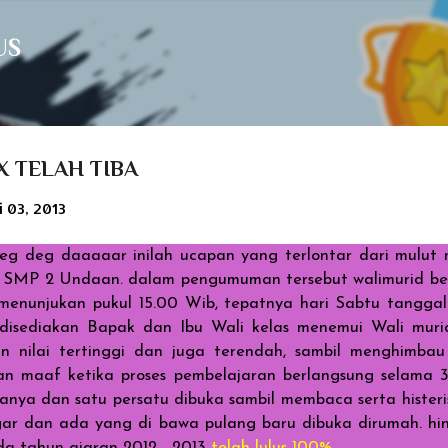
Langsung ke konten utama
US
X TELAH TIBA
i 03, 2013
g deg daaaaar inilah ucapan yang terlontar dari mulut 
 SMP 2 Undaan. dalam pengumuman tersebut walimurid bese
menunjukan pukul 15.00 Wib, tepatnya hari Sabtu tanggal 
 disediakan Bapak dan Ibu Wali kelas menemui Wali mur
an nilai tertinggi dan juga terendah, sambil menghimbau
n maaf ketika proses pembelajaran berlangsung selama 3
anya dan satu persatu dibuka sambil membaca serta hister
ngar dan ada yang di bawa pulang baru dibuka dirumah. h
 tahun ajaran 2012 - 2013
telah lulus 100%