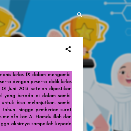
manis kelas IX dalam mengambil
rta dengan peserta didik kelas
01 Juni 2013. setelah dipastikan
id yang berada di dalam sambil
 untuk bisa melanjutkan, sambil
 tahun. hingga pemberian surat
is melafalkan Al Hamdulillah dan
ingga akhirnya sampailah kepada