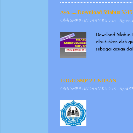
memakai kostum, yang dikenal seba
Wayang yang dimainkan dalang ini d
Ayo.......Download Silabus K-13
biasanya berasal dari Mahabharata d
Oleh
SMP 2 UNDAAN KUDUS
-
Agustus
Download Silabus 
dibutuhkan oleh g
sebagai acuan dal
masukan dan evalu
dikeluarkan pada t
penulisan yang se
agar penyajiannya 
LOGO SMP 2 UNDAAN
mempertimbangkan 
Oleh
SMP 2 UNDAAN KUDUS
-
April 27
keselarasan antara