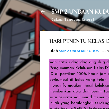
SMP 2 UNDAAN KUD
Cakap, Tanggap, Literat
HARI PENENTU KELAS I
Oleh
SMP 2 UNDAAN KUDUS
-
Jun
wah hatiku dag dag dug dug de
Pengumuman Kelulusan Kelas IX
IX di pastikan 100% hadir. jam 
berkumpul di kelas yang telah
menginformasikan hasil kelulus
memberikan do'a dan permintaa
satu persatu wali murid menerim
inilah yang berulangkali terde
murid bahwa SMP 2 Undaan pada