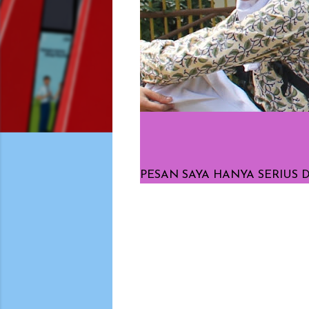
PESAN SAYA HANYA SERIUS
K
o
m
e