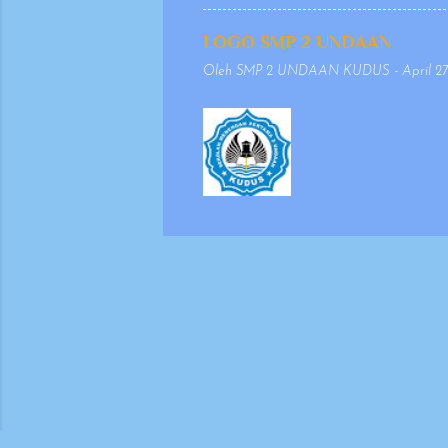
penulisan yang se
agar penyajiannya 
LOGO SMP 2 UNDAAN
mempertimbangkan 
Oleh
SMP 2 UNDAAN KUDUS
-
April 27
keselarasan antara