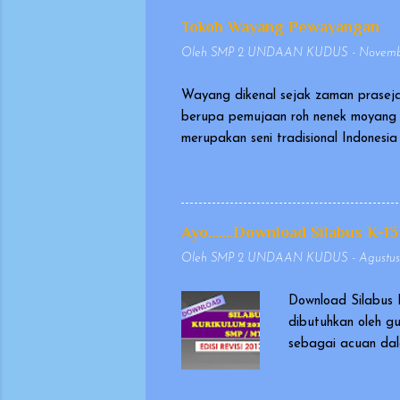
Tokoh Wayang Pewayangan
Oleh
SMP 2 UNDAAN KUDUS
-
Novembe
Wayang dikenal sejak zaman praseja
berupa pemujaan roh nenek moyang 
merupakan seni tradisional Indones
pada tanggal 7 November 2003, seb
sangat berharga (Masterpiece of Or
memakai kostum, yang dikenal seba
Wayang yang dimainkan dalang ini d
Ayo.......Download Silabus K-13
biasanya berasal dari Mahabharata d
Oleh
SMP 2 UNDAAN KUDUS
-
Agustus
Download Silabus 
dibutuhkan oleh g
sebagai acuan dal
masukan dan evalu
dikeluarkan pada t