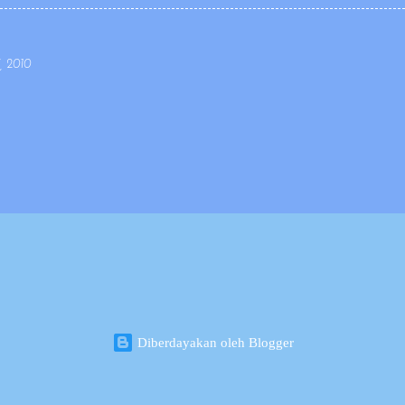
derhana sehingga mudah dipahami dan dilaksanakan oleh guru. Pe
lebih efisien, tidak terlalu banyak halaman namun lingkup dan subs
tata urutan (sequence) materi dan kompetensinya. Penyusunan silab
, 2010
 ide, desain, dan pelaksanaan kurikulum; mudah...
Diberdayakan oleh Blogger