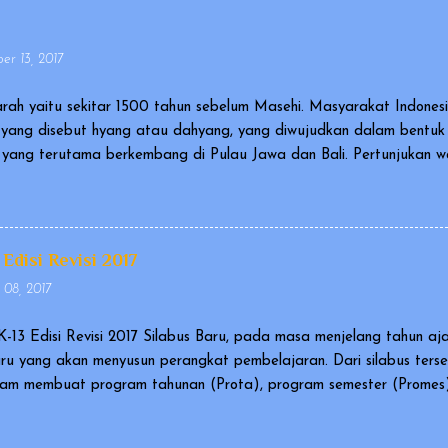
r 13, 2017
rah yaitu sekitar 1500 tahun sebelum Masehi. Masyarakat Indone
yang disebut hyang atau dahyang, yang diwujudkan dalam bentu
ia yang terutama berkembang di Pulau Jawa dan Bali. Pertunjukan
agai karya kebudayaan yang mengagumkan dalam bidang cerita n
al and Intangible Heritage of Humanity). Ada versi wayang yang 
gai wayang orang, dan ada pula wayang yang berupa sekumpulan b
iantaranya berupa wayang kulit atau wayang golek. Cerita yang 
 Edisi Revisi 2017
an Ramayana. Pertunjukan wayang disetiap negara memiliki tekni..
 08, 2017
K-13 Edisi Revisi 2017 Silabus Baru, pada masa menjelang tahun aj
uru yang akan menyusun perangkat pembelajaran. Dari silabus ters
am membuat program tahunan (Prota), program semester (Promes),
asi terhadap silabus yang dikeluarkan tahun 2016, maka direktorat
ahun 2017. Silabus SMP/MTs Kurikulum 2013 edisi Revisi 2017 ini d