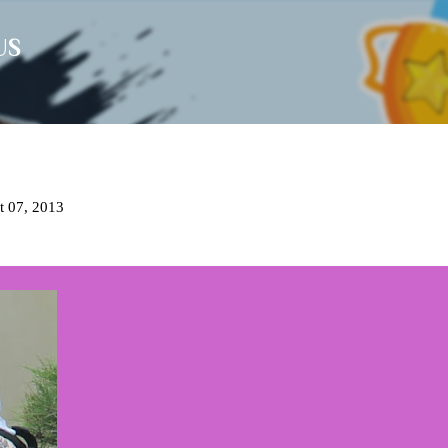
Langsung ke konten utama
US
t 07, 2013