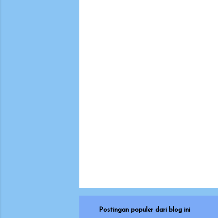
n
t
a
r
Postingan populer dari blog ini