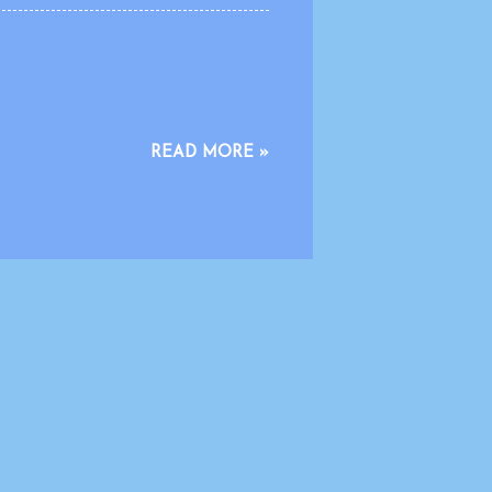
nyederhanaan format dimaksudkan
tansinya tidak berkurang, serta tetap
us ini dilakukan dengan prinsip
READ MORE »