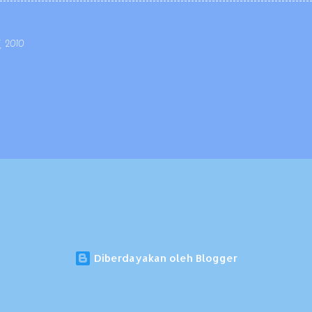
derhana sehingga mudah dipahami dan dilaksanakan oleh guru. Pe
lebih efisien, tidak terlalu banyak halaman namun lingkup dan subs
tata urutan (sequence) materi dan kompetensinya. Penyusunan silab
, 2010
 ide, desain, dan pelaksanaan kurikulum; mudah...
Diberdayakan oleh Blogger