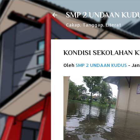
SMP 2 UNDAAN KUD
Cakap, Tanggap, Literat
KONDISI SEKOLAHAN K
Oleh
SMP 2 UNDAAN KUDUS
-
Jan