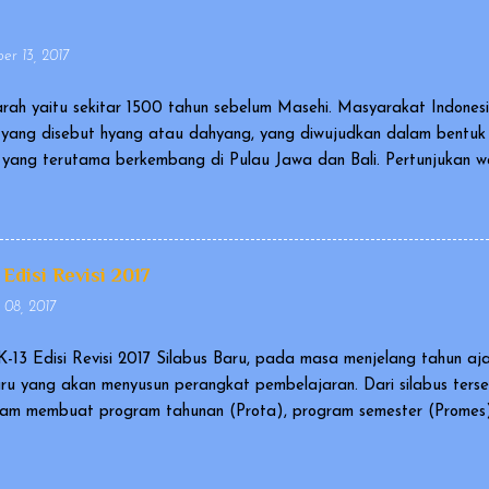
r 13, 2017
rah yaitu sekitar 1500 tahun sebelum Masehi. Masyarakat Indone
yang disebut hyang atau dahyang, yang diwujudkan dalam bentu
ia yang terutama berkembang di Pulau Jawa dan Bali. Pertunjukan
agai karya kebudayaan yang mengagumkan dalam bidang cerita n
al and Intangible Heritage of Humanity). Ada versi wayang yang 
gai wayang orang, dan ada pula wayang yang berupa sekumpulan b
iantaranya berupa wayang kulit atau wayang golek. Cerita yang 
 Edisi Revisi 2017
an Ramayana. Pertunjukan wayang disetiap negara memiliki tekni..
 08, 2017
K-13 Edisi Revisi 2017 Silabus Baru, pada masa menjelang tahun aj
uru yang akan menyusun perangkat pembelajaran. Dari silabus ters
am membuat program tahunan (Prota), program semester (Promes),
asi terhadap silabus yang dikeluarkan tahun 2016, maka direktorat
ahun 2017. Silabus SMP/MTs Kurikulum 2013 edisi Revisi 2017 ini d