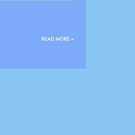
nyederhanaan format dimaksudkan
tansinya tidak berkurang, serta tetap
us ini dilakukan dengan prinsip
READ MORE »