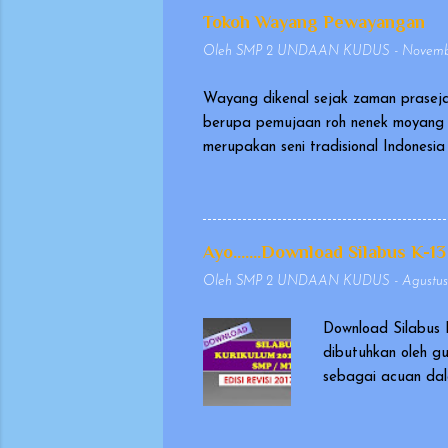
Tokoh Wayang Pewayangan
Oleh
SMP 2 UNDAAN KUDUS
-
Novembe
Wayang dikenal sejak zaman praseja
berupa pemujaan roh nenek moyang 
merupakan seni tradisional Indones
pada tanggal 7 November 2003, seb
sangat berharga (Masterpiece of Or
memakai kostum, yang dikenal seba
Wayang yang dimainkan dalang ini d
Ayo.......Download Silabus K-13
biasanya berasal dari Mahabharata d
Oleh
SMP 2 UNDAAN KUDUS
-
Agustus
Download Silabus 
dibutuhkan oleh g
sebagai acuan dal
masukan dan evalu
dikeluarkan pada t