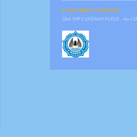
penulisan yang se
agar penyajiannya 
LOGO SMP 2 UNDAAN
mempertimbangkan 
Oleh
SMP 2 UNDAAN KUDUS
-
April 27
keselarasan antara