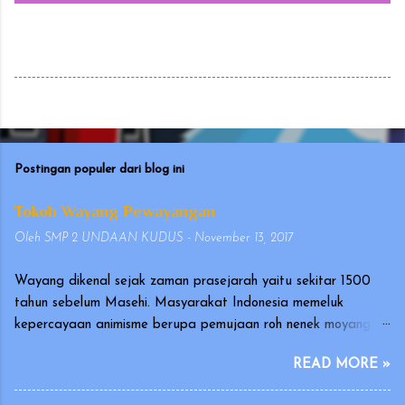
Postingan populer dari blog ini
Tokoh Wayang Pewayangan
Oleh
SMP 2 UNDAAN KUDUS
-
November 13, 2017
Wayang dikenal sejak zaman prasejarah yaitu sekitar 1500
tahun sebelum Masehi. Masyarakat Indonesia memeluk
kepercayaan animisme berupa pemujaan roh nenek moyang
yang disebut hyang atau dahyang, yang diwujudkan dalam
READ MORE »
bentuk arca atau gambar. Wayang merupakan seni tradisional
Indonesia yang terutama berkembang di Pulau Jawa dan Bali.