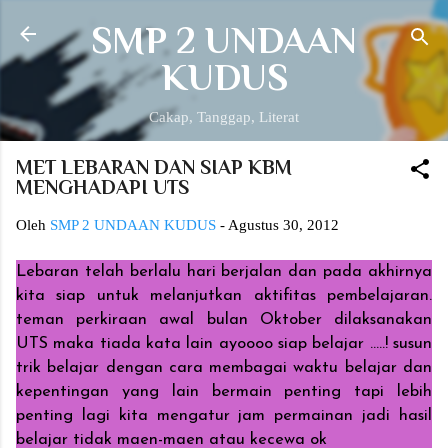
Langsung ke konten utama
SMP 2 UNDAAN
KUDUS
Cakap, Tanggap, Literat
MET LEBARAN DAN SIAP KBM
MENGHADAPI UTS
Oleh
SMP 2 UNDAAN KUDUS
-
Agustus 30, 2012
Lebaran telah berlalu hari berjalan dan pada akhirnya
kita siap untuk melanjutkan aktifitas pembelajaran.
teman perkiraan awal bulan Oktober dilaksanakan
UTS maka tiada kata lain ayoooo siap belajar .....! susun
trik belajar dengan cara membagai waktu belajar dan
kepentingan yang lain bermain penting tapi lebih
penting lagi kita mengatur jam permainan jadi hasil
belajar tidak maen-maen atau kecewa ok