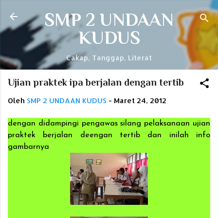
Langsung ke konten utama
SMP 2 UNDAAN
KUDUS
Cakap, Tanggap, Literat
Ujian praktek ipa berjalan dengan tertib
Oleh
SMP 2 UNDAAN KUDUS
-
Maret 24, 2012
dengan didampingi pengawas silang pelaksanaan ujian
praktek berjalan deengan tertib dan inilah info
gambarnya