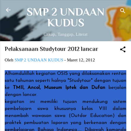
Langsung ke konten utama
SMP 2 UNDAAN
KUDUS
Cakap, Tanggap, Literat
Pelaksanaan Studytour 2012 lancar
Oleh
SMP 2 UNDAAN KUDUS
-
Maret 12, 2012
Alhamdulillah kegiatan OSIS yang dilaksanakan rentan
satu tahunan seperti halnya "Studytour" dengan tujuan
ke
TMII, Ancol, Museum Iptek dan Dufan
berjalan
dengan lancar.
kegiatan ini memiliki tujuan mendukung sistem
pembelajarn siswa khususnya kelas VIII dalam
menambah wawasan siswa (Outdor Education) dan
praktek pembuatan laporan yang berkenaan dengan
pembelajaran Bahasa Indonesia.....
Dibawah komando