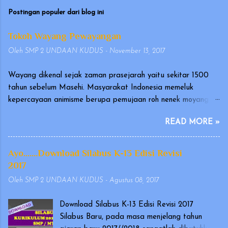
Postingan populer dari blog ini
Tokoh Wayang Pewayangan
Oleh
SMP 2 UNDAAN KUDUS
-
November 13, 2017
Wayang dikenal sejak zaman prasejarah yaitu sekitar 1500
tahun sebelum Masehi. Masyarakat Indonesia memeluk
kepercayaan animisme berupa pemujaan roh nenek moyang
yang disebut hyang atau dahyang, yang diwujudkan dalam
READ MORE »
bentuk arca atau gambar. Wayang merupakan seni tradisional
Indonesia yang terutama berkembang di Pulau Jawa dan Bali.
Pertunjukan wayang telah diakui oleh UNESCO pada
Ayo.......Download Silabus K-13 Edisi Revisi
tanggal 7 November 2003, sebagai karya kebudayaan yang
2017
mengagumkan dalam bidang cerita narasi dan warisan yang
Oleh
SMP 2 UNDAAN KUDUS
-
Agustus 08, 2017
indah dan sangat berharga (Masterpiece of Oral and
Intangible Heritage of Humanity). Ada versi wayang yang
Download Silabus K-13 Edisi Revisi 2017
dimainkan oleh orang dengan memakai kostum, yang dikenal
Silabus Baru, pada masa menjelang tahun
sebagai wayang orang, dan ada pula wayang yang berupa