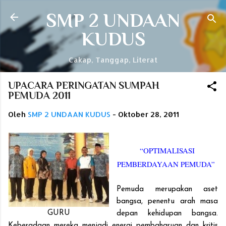
Langsung ke konten utama
SMP 2 UNDAAN
KUDUS
Cakap, Tanggap, Literat
UPACARA PERINGATAN SUMPAH
PEMUDA 2011
Oleh
SMP 2 UNDAAN KUDUS
-
Oktober 28, 2011
“OPTIMALISASI
PEMBERDAYAAN PEMUDA”
Pemuda merupakan aset
bangsa, penentu arah masa
GURU
depan kehidupan bangsa.
Keberadaan mereka menjadi energi pembaharuan dan kritis