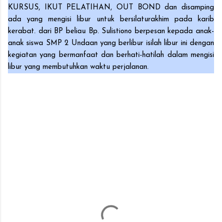
KURSUS, IKUT PELATIHAN, OUT BOND dan disamping
ada yang mengisi libur untuk bersilaturakhim pada karib
kerabat. dari BP beliau Bp. Sulistiono berpesan kepada anak-
anak siswa SMP 2 Undaan yang berlibur isilah libur ini dengan
kegiatan yang bermanfaat dan berhati-hatilah dalam mengisi
libur yang membutuhkan waktu perjalanan.
K
o
m
e
n
t
a
r