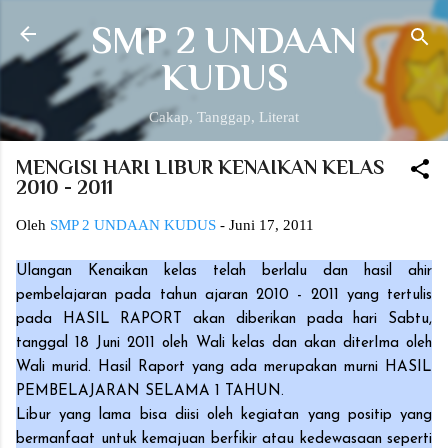
Langsung ke konten utama
SMP 2 UNDAAN
KUDUS
Cakap, Tanggap, Literat
MENGISI HARI LIBUR KENAIKAN KELAS
2010 - 2011
Oleh
SMP 2 UNDAAN KUDUS
-
Juni 17, 2011
Ulangan Kenaikan kelas telah berlalu dan hasil ahir
pembelajaran pada tahun ajaran 2010 - 2011 yang tertulis
pada HASIL RAPORT akan diberikan pada hari Sabtu,
tanggal 18 Juni 2011 oleh Wali kelas dan akan diterIma oleh
Wali murid. Hasil Raport yang ada merupakan murni HASIL
PEMBELAJARAN SELAMA 1 TAHUN.
Libur yang lama bisa diisi oleh kegiatan yang positip yang
bermanfaat untuk kemajuan berfikir atau kedewasaan seperti