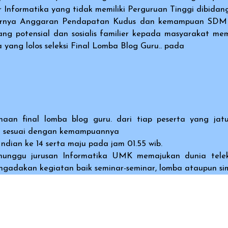
Informatika yang tidak memiliki Perguruan Tinggi dibidang
arnya Anggaran Pendapatan Kudus dan kemampuan SDM 
ang potensial dan sosialis familier kepada masyarakat me
yang lolos seleksi Final Lomba Blog Guru..
pada
naan final lomba blog guru. dari tiap peserta yang jat
n sesuai dengan kemampuannya
dian ke 14 serta maju pada jam 01.55 wib.
nunggu jurusan Informatika UMK memajukan dunia telek
gadakan kegiatan baik seminar-seminar, lomba ataupun si