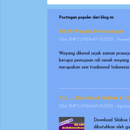
Postingan populer dari blog ini
Tokoh Wayang Pewayangan
Oleh
SMP 2 UNDAAN KUDUS
-
Novembe
Wayang dikenal sejak zaman praseja
berupa pemujaan roh nenek moyang 
merupakan seni tradisional Indones
pada tanggal 7 November 2003, seb
sangat berharga (Masterpiece of Or
memakai kostum, yang dikenal seba
Wayang yang dimainkan dalang ini d
Ayo.......Download Silabus K-13
biasanya berasal dari Mahabharata d
Oleh
SMP 2 UNDAAN KUDUS
-
Agustus
Download Silabus 
dibutuhkan oleh g