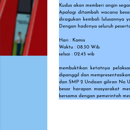
Kudus akan memberi angin segar 
Apalagi ditambah wacana bes
diragukan kembali lulusannya y
Dengan hadirnya seluruh peserta 
Hari : Kamis
Waktu : 08.30 Wib.
selsai : 02.45 wib
membuktikan ketatnya pelaksa
dipanggil dan mempresentasika
dan SMP 2 Undaan giliran No Un
besar harapan masyarakat me
bersama dengan pemerintah men
K