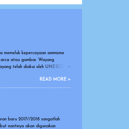
sia memeluk kepercayaan animisme
k arca atau gambar. Wayang
 wayang telah diakui oleh UNESCO
arasi dan warisan yang indah dan
READ MORE »
dimainkan oleh orang dengan
oneka yang dimainkan oleh dalang.
dikisahkan dalam pagelaran wayang
.
aran baru 2017//2018 sangatlah
ebut nantinya akan digunakan