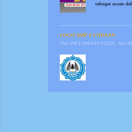
sebagai acuan dal
masukan dan evalu
dikeluarkan pada t
penulisan yang se
agar penyajiannya 
LOGO SMP 2 UNDAAN
mempertimbangkan 
Oleh
SMP 2 UNDAAN KUDUS
-
April 27
keselarasan antara