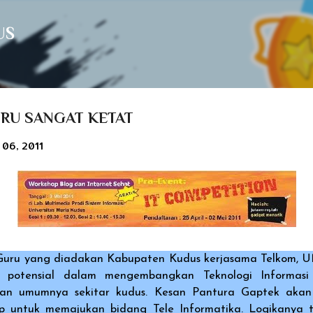
Langsung ke konten utama
US
RU SANGAT KETAT
 06, 2011
Guru yang diadakan Kabupaten Kudus kerjasama Telkom, U
potensial dalam mengembangkan Teknologi Informasi
an umumnya sekitar kudus. Kesan Pantura Gaptek akan b
p untuk memajukan bidang Tele Informatika. Logikanya 