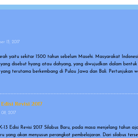
r 13, 2017
rah yaitu sekitar 1500 tahun sebelum Masehi. Masyarakat Indone
yang disebut hyang atau dahyang, yang diwujudkan dalam bentu
ia yang terutama berkembang di Pulau Jawa dan Bali. Pertunjukan
agai karya kebudayaan yang mengagumkan dalam bidang cerita n
al and Intangible Heritage of Humanity). Ada versi wayang yang 
gai wayang orang, dan ada pula wayang yang berupa sekumpulan b
iantaranya berupa wayang kulit atau wayang golek. Cerita yang 
 Edisi Revisi 2017
an Ramayana. Pertunjukan wayang disetiap negara memiliki tekni..
 08, 2017
K-13 Edisi Revisi 2017 Silabus Baru, pada masa menjelang tahun aj
uru yang akan menyusun perangkat pembelajaran. Dari silabus ters