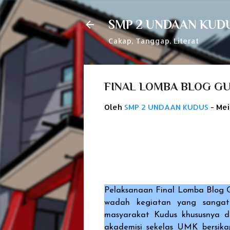
SMP 2 UNDAAN KUD
Cakap, Tanggap, Literat
FINAL LOMBA BLOG GU
Oleh
SMP 2 UNDAAN KUDUS
-
Mei
Pelaksanaan Final Lomba Blog 
wadah kegiatan yang sangat 
masyarakat Kudus khususnya d
akademisi sekelas UMK bersika