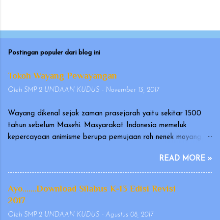
Postingan populer dari blog ini
Tokoh Wayang Pewayangan
Oleh
SMP 2 UNDAAN KUDUS
-
November 13, 2017
Wayang dikenal sejak zaman prasejarah yaitu sekitar 1500
tahun sebelum Masehi. Masyarakat Indonesia memeluk
kepercayaan animisme berupa pemujaan roh nenek moyang
yang disebut hyang atau dahyang, yang diwujudkan dalam
READ MORE »
bentuk arca atau gambar. Wayang merupakan seni tradisional
Indonesia yang terutama berkembang di Pulau Jawa dan Bali.
Pertunjukan wayang telah diakui oleh UNESCO pada
Ayo.......Download Silabus K-13 Edisi Revisi
tanggal 7 November 2003, sebagai karya kebudayaan yang
2017
mengagumkan dalam bidang cerita narasi dan warisan yang
Oleh
SMP 2 UNDAAN KUDUS
-
Agustus 08, 2017
indah dan sangat berharga (Masterpiece of Oral and