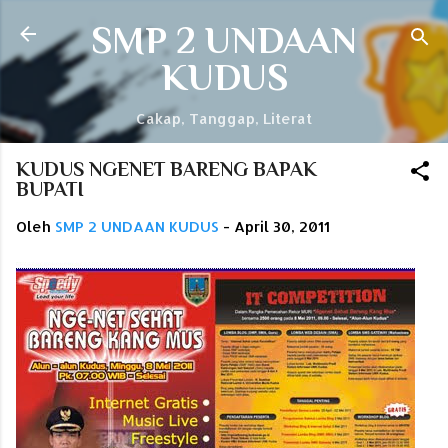
Langsung ke konten utama
SMP 2 UNDAAN
KUDUS
Cakap, Tanggap, Literat
KUDUS NGENET BARENG BAPAK
BUPATI
Oleh
SMP 2 UNDAAN KUDUS
-
April 30, 2011