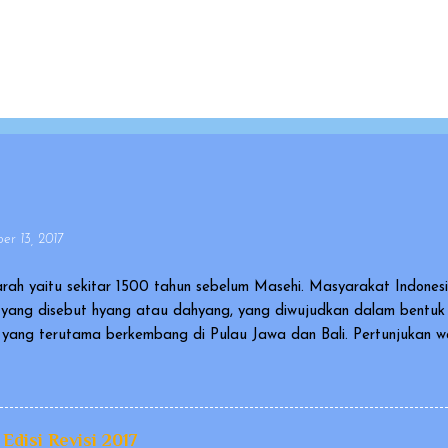
r 13, 2017
rah yaitu sekitar 1500 tahun sebelum Masehi. Masyarakat Indone
yang disebut hyang atau dahyang, yang diwujudkan dalam bentu
ia yang terutama berkembang di Pulau Jawa dan Bali. Pertunjukan
agai karya kebudayaan yang mengagumkan dalam bidang cerita n
al and Intangible Heritage of Humanity). Ada versi wayang yang 
gai wayang orang, dan ada pula wayang yang berupa sekumpulan b
iantaranya berupa wayang kulit atau wayang golek. Cerita yang 
 Edisi Revisi 2017