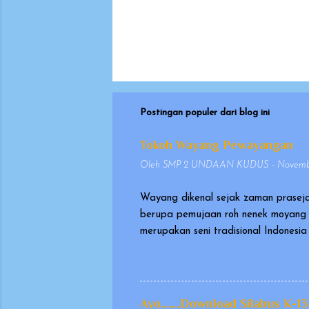
Postingan populer dari blog ini
Tokoh Wayang Pewayangan
Oleh
SMP 2 UNDAAN KUDUS
-
Novembe
Wayang dikenal sejak zaman praseja
berupa pemujaan roh nenek moyang 
merupakan seni tradisional Indones
pada tanggal 7 November 2003, seb
sangat berharga (Masterpiece of Or
memakai kostum, yang dikenal seba
Wayang yang dimainkan dalang ini d
Ayo.......Download Silabus K-13