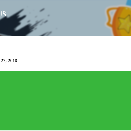
Langsung ke konten utama
US
 27, 2010