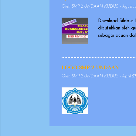
biasanya berasal dari Mahabharata d
Oleh
SMP 2 UNDAAN KUDUS
-
Agustus
Download Silabus 
dibutuhkan oleh g
sebagai acuan dal
masukan dan evalu
dikeluarkan pada t
penulisan yang se
agar penyajiannya 
LOGO SMP 2 UNDAAN
mempertimbangkan 
Oleh
SMP 2 UNDAAN KUDUS
-
April 27
keselarasan antara