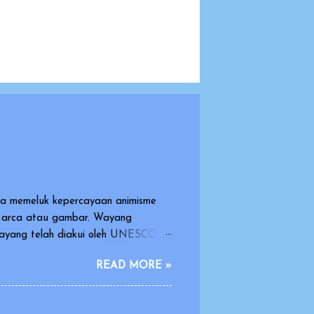
sia memeluk kepercayaan animisme
k arca atau gambar. Wayang
 wayang telah diakui oleh UNESCO
arasi dan warisan yang indah dan
READ MORE »
dimainkan oleh orang dengan
oneka yang dimainkan oleh dalang.
dikisahkan dalam pagelaran wayang