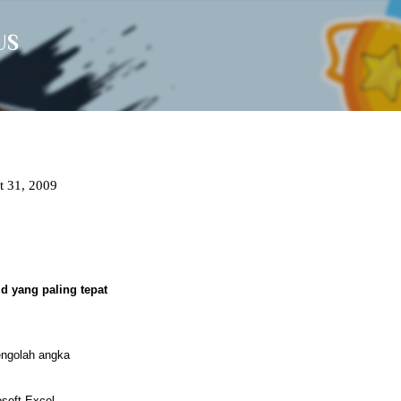
Langsung ke konten utama
US
t 31, 2009
d yang paling tepat
pengolah angka
soft Excel