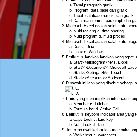
a.
Tebel,paragraph,grafik
b.
Program, data base dan grafik
c.
Tabel, database rumus, dan grafik
d.
Data manajemen, paragraph dan gra
3.
Microsoft Excel adalah salah satu prog
a.
Multi tasking c. time sharing
b.
Multi program d. multi proces
4.
Microsoft Excel adalah salah satu prog
a.
Dos c. Unix
b.
Linux d. Windows
5.
Berikut ini langkah-langkah yang tepat 
a.
Start>>allprogram>>Ms. Excel
b.
Start>>Document>>Microsoft Exce
c.
Start>>Seting>>Ms. Excel
d.
Start>>Acesoris>>Ms.Excel
6.
Dibawah ini icon yang disebut sebagai 
a.
C.
b.
D.
7.
Baris yang menampilkan informasi men
a.
Menubar c. Titlebar
b.
Formula bar d. Active Cell
8.
Berikut ini keybord indicator area yang
a.
Caps Lock c. End key
b.
Num Lock d. Tab
9.
Tampilan awal ketika kita membuka prog
a.
Worksheet c. wordsheet