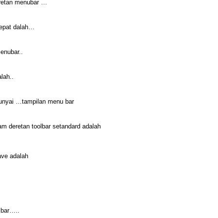
eretan menubar …
tepat dalah…
menubar..
lah..
unyai …tampilan menu bar
lam deretan toolbar setandard adalah
ave adalah
lbar…..