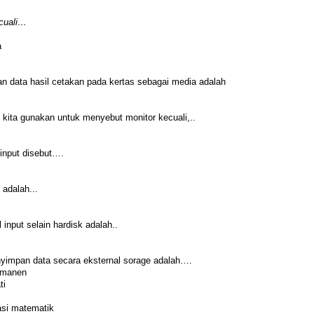
cuali…
a
n data hasil cetakan pada kertas sebagai media adalah
t kita gunakan untuk menyebut monitor kecuali,..
input disebut….
adalah...
input selain hardisk adalah..
yimpan data secara eksternal sorage adalah….
ermanen
ti
asi matematik