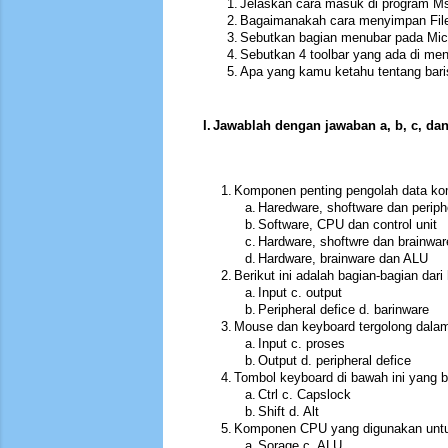
1.
Jelaskan cara masuk di program Ms
2.
Bagaimanakah cara menyimpan File
3.
Sebutkan bagian menubar pada Micr
4.
Sebutkan 4 toolbar yang ada di me
5.
Apa yang kamu ketahu tentang baris
I.
Jawablah dengan jawaban a, b, c, dan
1.
Komponen penting pengolah data ko
a.
Haredware, shoftware dan periph
b.
Software, CPU dan control unit
c.
Hardware, shoftwre dan brainwar
d.
Hardware, brainware dan ALU
2.
Berikut ini adalah bagian-bagian dari
a.
Input c. output
b.
Peripheral defice d. barinware
3.
Mouse dan keyboard tergolong dalam
a.
Input c. proses
b.
Output d. peripheral defice
4.
Tombol keyboard di bawah ini yang 
a.
Ctrl c. Capslock
b.
Shift d. Alt
5.
Komponen CPU yang digunakan untuk 
a.
Sorage c. ALU