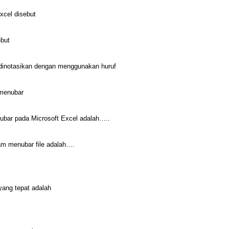
xcel disebut
ebut
 dinotasikan dengan menggunakan huruf
.menubar
nubar pada Microsoft Excel adalah…..
lam menubar file adalah….
 yang tepat adalah