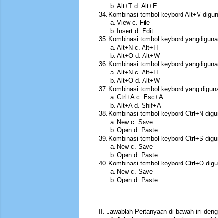
b.
Alt+T d. Alt+E
34.
Kombinasi tombol keybord Alt+V dig
a.
View c. File
b.
Insert d. Edit
35.
Kombinasi tombol keybord yangdiguna
a.
Alt+N c. Alt+H
b.
Alt+O d. Alt+W
36.
Kombinasi tombol keybord yangdigunak
a.
Alt+N c. Alt+H
b.
Alt+O d. Alt+W
37.
Kombinasi tombol keybord yang diguna
a.
Ctrl+A c. Esc+A
b.
Alt+A d. Shif+A
38.
Kombinasi tombol keybord Ctrl+N dig
a.
New c. Save
b.
Open d. Paste
39.
Kombinasi tombol keybord Ctrl+S dig
a.
New c. Save
b.
Open d. Paste
40.
Kombinasi tombol keybord Ctrl+O dig
a.
New c. Save
b.
Open d. Paste
II. Jawablah Pertanyaan di bawah ini deng