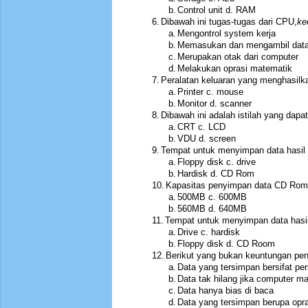
b.
Control unit d. RAM
6.
Dibawah ini tugas-tugas dari CPU,
ke
a.
Mengontrol system kerja
b.
Memasukan dan mengambil dat
c.
Merupakan otak dari computer
d.
Melakukan oprasi matematik
7.
Peralatan keluaran yang menghasilka
a.
Printer c. mouse
b.
Monitor d. scanner
8.
Dibawah ini adalah istilah yang dapa
a.
CRT c. LCD
b.
VDU d. screen
9.
Tempat untuk menyimpan data hasil 
a.
Floppy disk c. drive
b.
Hardisk d. CD Rom
10.
Kapasitas penyimpan data CD Rom 
a.
500MB c. 600MB
b.
560MB d. 640MB
11.
Tempat untuk menyimpan data hasil 
a.
Drive c. hardisk
b.
Floppy disk d. CD Room
12.
Berikut yang bukan keuntungan pen
a.
Data yang tersimpan bersifat p
b.
Data tak hilang jika computer ma
c.
Data hanya bias di baca
d.
Data yang tersimpan berupa opr