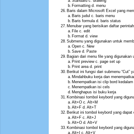
a.
Standard c. drawing
b.
Formatting d. menu
26.
Baris dalam Microsoft Excel yang men
a.
Baris judul c. baris menu
b.
Baris formula d. baris status
27.
Menubar yang berisikan daftar perint
a.
File c. edit
b.
Format d. view
28.
Submenu yang digunakan untuk membu
a.
Open c. New
b.
Save d. Paste
29.
Bagian dari menu file yang digunakan
a.
Print preview c. page set up
b.
Print area d. print
30.
Berikut ini fungsi dari submenu “Cut” 
a.
Mindahbuku kerja dan menempatkan
b.
Menempatkan isi clip bord kedalam
c.
Menempatkan isi cels
d.
Menghapus isi buku kerja
31.
Kombinasi tombol keybord yang digun
a.
Alt+O c. Alt+M
b.
Alt+F d. Alt+T
32.
Berikut ini tombol keybord yang dapa
a.
Alt+F c. Alt+J
b.
Alt+O d. Alt+V
33.
Kombinasi tombol keybord yang digun
a.
Alt+I c. Alt+V