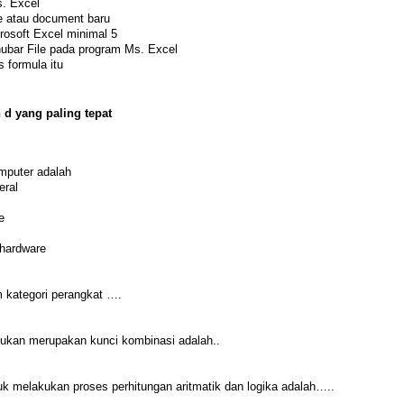
. Excel
 atau document baru
osoft Excel minimal 5
nubar File pada program Ms. Excel
 formula itu
 d yang paling tepat
mputer adalah
eral
e
 hardware
 kategori perangkat ….
bukan merupakan kunci kombinasi adalah..
melakukan proses perhitungan aritmatik dan logika adalah…..