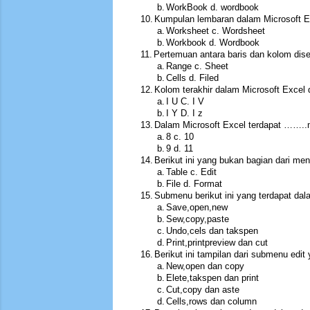
b.
WorkBook d. wordbook
10.
Kumpulan lembaran dalam Microsoft E
a.
Worksheet c. Wordsheet
b.
Workbook d. Wordbook
11.
Pertemuan antara baris dan kolom dis
a.
Range c. Sheet
b.
Cells d. Filed
12.
Kolom terakhir dalam Microsoft Excel
a.
I U C. I V
b.
I Y D. I z
13.
Dalam Microsoft Excel terdapat …….
a.
8 c. 10
b.
9 d. 11
14.
Berikut ini yang bukan bagian dari me
a.
Table c. Edit
b.
File d. Format
15.
Submenu berikut ini yang terdapat da
a.
Save,open,new
b.
Sew,copy,paste
c.
Undo,cels dan takspen
d.
Print,printpreview dan cut
16.
Berikut ini tampilan dari submenu edit
a.
New,open dan copy
b.
Elete,takspen dan print
c.
Cut,copy dan aste
d.
Cells,rows dan column