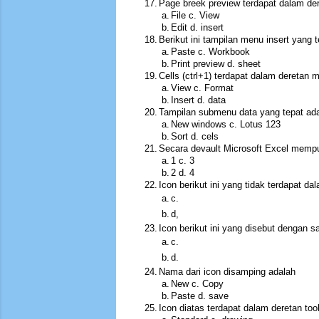
17.
Page breek preview terdapat dalam d
a.
File c. View
b.
Edit d. insert
18.
Berikut ini tampilan menu insert yang 
a.
Paste c. Workbook
b.
Print preview d. sheet
19.
Cells (ctrl+1) terdapat dalam deretan 
a.
View c. Format
b.
Insert d. data
20.
Tampilan submenu data yang tepat ada
a.
New windows c. Lotus 123
b.
Sort d. cels
21.
Secara devault Microsoft Excel memp
a.
1 c. 3
b.
2 d. 4
22.
Icon berikut ini yang tidak terdapat da
a.
c.
b.
d,
23.
Icon berikut ini yang disebut dengan s
a.
c.
b.
d.
24.
Nama dari icon disamping adalah
a.
New c. Copy
b.
Paste d. save
25.
Icon diatas terdapat dalam deretan too