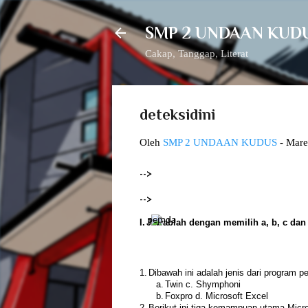
SMP 2 UNDAAN KUD
Cakap, Tanggap, Literat
deteksidini
Oleh
SMP 2 UNDAAN KUDUS
-
Mare
-->
-->
I.
Jawablah dengan memilih a, b, c dan 
1.
Dibawah ini adalah jenis dari program 
a.
Twin c. Shymphoni
b.
Foxpro d. Microsoft Excel
2.
Berikut ini tiga kemampuan utama Micro